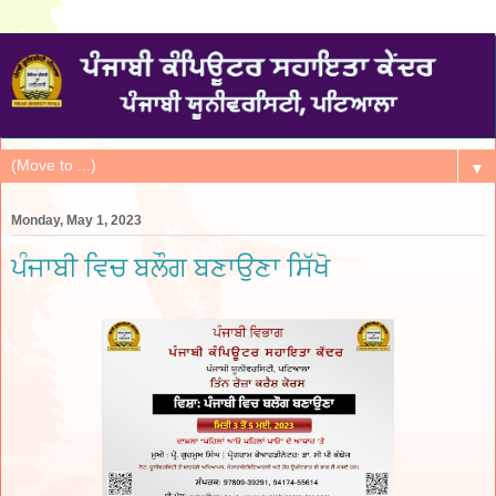
▼
Monday, May 1, 2023
ਪੰਜਾਬੀ ਵਿਚ ਬਲੌਗ ਬਣਾਉਣਾ ਸਿੱਖੋ