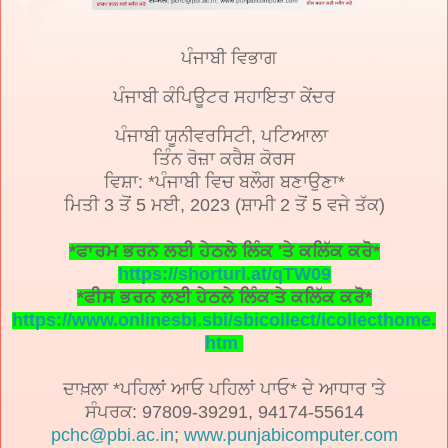
ਪੰਜਾਬੀ ਵਿਭਾਗ
ਪੰਜਾਬੀ ਕੰਪਿਊਟਰ ਸਹਾਇਤਾ ਕੇਂਦਰ
ਪੰਜਾਬੀ ਯੂਨੀਵਰਸਿਟੀ, ਪਟਿਆਲਾ
ਤਿੰਨ ਰੋਜ਼ਾ ਕਰੈਸ਼ ਕੋਰਸ
ਵਿਸ਼ਾ: *ਪੰਜਾਬੀ ਵਿਚ ਬਲੌਗ ਬਣਾਉਣਾ*
ਮਿਤੀ 3 ਤੋਂ 5 ਮਈ, 2023 (ਸ਼ਾਮੀ 2 ਤੋਂ 5 ਵਜੇ ਤੱਕ)
*ਫਾਰਮ ਭਰਨ ਲਈ ਹੇਠਲੇ ਲਿੰਕ 'ਤੇ ਕਲਿੱਕ ਕਰੋ*
https://shorturl.at/qTW09
*ਫੀਸ ਭਰਨ ਲਈ ਹੇਠਲੇ ਲਿੰਕ'ਤੇ ਕਲਿੱਕ ਕਰੋ*
https://www.onlinesbi.sbi/sbicollect/icollecthome.
htm
ਦਾਖ਼ਲਾ *ਪਹਿਲਾਂ ਆਓ ਪਹਿਲਾਂ ਪਾਓ* ਦੇ ਆਧਾਰ 'ਤੇ
ਸੰਪਰਕ: 97809-39291, 94174-55614
pchc@pbi.ac.in
;
www.punjabicomputer.com