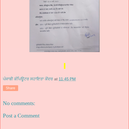
ਪੰਜਾਬੀ ਕੰਪਿਊਟਰ ਸਹਾਇਤਾ ਕੇਂਦਰ
at
11:45 PM
Share
No comments:
Post a Comment